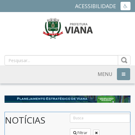
ACESSIBILIDADE
ACES
PREFEITURA
MUNICIPAL
DE
MENU
NAVEG
VIANA
-
ES
NOTÍCIAS
Filtrar