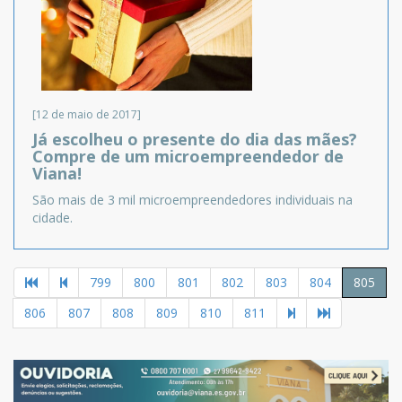
[12 de maio de 2017]
Já escolheu o presente do dia das mães?
Compre de um microempreendedor de
Viana!
São mais de 3 mil microempreendedores individuais na
cidade.
799
800
801
802
803
804
805
806
807
808
809
810
811