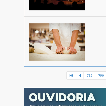
795
796