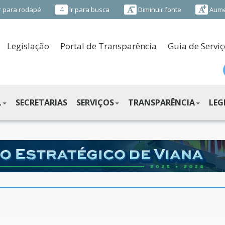
4
r para rodapé
Ir para busca
Diminuir fonte
Aume
Legislação
Portal de Transparência
Guia de Serviç
L
SECRETARIAS
SERVIÇOS
TRANSPARÊNCIA
LEG