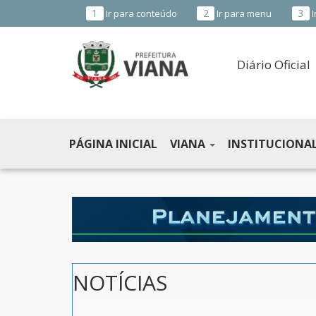
1
2
3
Ir para conteúdo
Ir para menu
I
Diário Oficial
PREFEITURA
MUNICIPAL
PÁGINA INICIAL
VIANA
INSTITUCIONA
DE
VIANA
-
ES
NOTÍCIAS