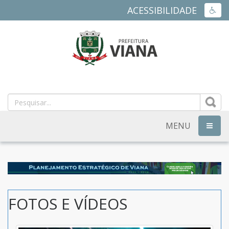
ACESSIBILIDADE
ACES
PREFEITURA
MUNICIPAL
DE
MENU
NAVEG
VIANA
-
ES
FOTOS E VÍDEOS