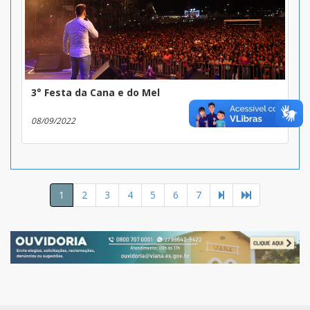
3° Festa da Cana e do Mel
08/09/2022
1
2
3
4
5
6
7