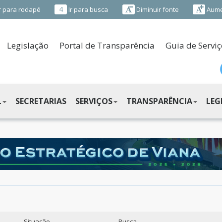
4
r para rodapé
Ir para busca
Diminuir fonte
Aume
Legislação
Portal de Transparência
Guia de Serviç
L
SECRETARIAS
SERVIÇOS
TRANSPARÊNCIA
LEG
Situação
Busca