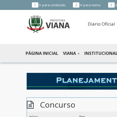
1
2
3
Ir para conteúdo
Ir para menu
I
Diário Oficial
PREFEITURA
MUNICIPAL
PÁGINA INICIAL
VIANA
INSTITUCIONA
DE
VIANA
-
ES
Concurso
Início:
Fim: