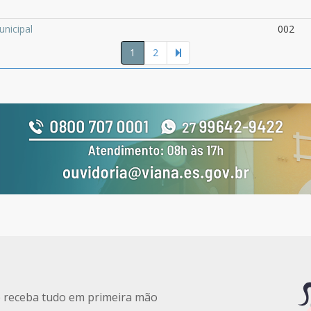
nicipal
002
1
2
e receba tudo em primeira mão