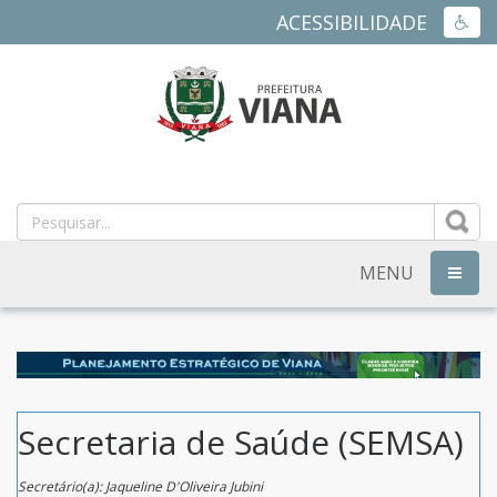
ACESSIBILIDADE
ACES
PREFEITURA
MUNICIPAL
DE
MENU
NAVEG
VIANA
-
ES
Secretaria de Saúde (SEMSA)
Secretário(a): Jaqueline D'Oliveira Jubini