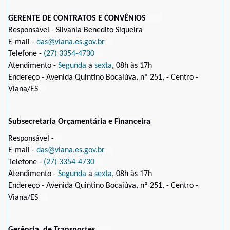
GERENTE DE CONTRATOS E CONVÊNIOS
Responsável - Silvania Benedito Siqueira
E-mail -
das@viana.es.gov.br
Telefone -
(27) 3354-4730
Atendimento -
Segunda
a
sexta
, 08h às 17h
Endereço - Avenida Quintino Bocaiúva, nº 251, - Centro -
Viana/ES
Subsecretaria Orçamentária e Financeira
Responsável -
E-mail -
das@viana.es.gov.br
Telefone -
(27) 3354-4730
Atendimento -
Segunda
a
sexta
, 08h às 17h
Endereço - Avenida Quintino Bocaiúva, nº 251, - Centro -
Viana/ES
Gerência de Transportes