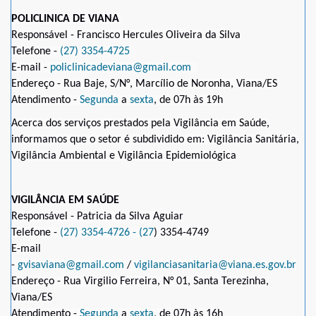
POLICLINICA DE VIANA
Responsável - Francisco Hercules Oliveira da Silva
Telefone -
(27) 3354-4725
E-mail -
policlinicadeviana@gmail.com
Endereço - Rua Baje, S/N°, Marcílio de Noronha, Viana/ES
Atendimento -
Segunda
a
sexta
, de 07h às 19h
Acerca dos serviços prestados pela Vigilância em Saúde,
informamos que o setor é subdividido em: Vigilância Sanitária,
Vigilância Ambiental e Vigilância Epidemiológica
VIGILÂNCIA EM SAÚDE
Responsável - Patricia da Silva Aguiar
Telefone -
(27) 3354-4726 - (27
) 3354-4749
E-mail
-
gvisaviana@gmail.com
/
vigilanciasanitaria@viana.es.gov.br
Endereço - Rua Virgilio Ferreira, N° 01, Santa Terezinha,
Viana/ES
Atendimento -
Segunda
a
sexta
, de 07h às 16h