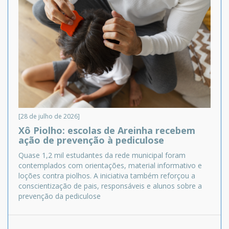
[28 de julho de 2026]
Xô Piolho: escolas de Areinha recebem
ação de prevenção à pediculose
Quase 1,2 mil estudantes da rede municipal foram
contemplados com orientações, material informativo e
loções contra piolhos. A iniciativa também reforçou a
conscientização de pais, responsáveis e alunos sobre a
prevenção da pediculose