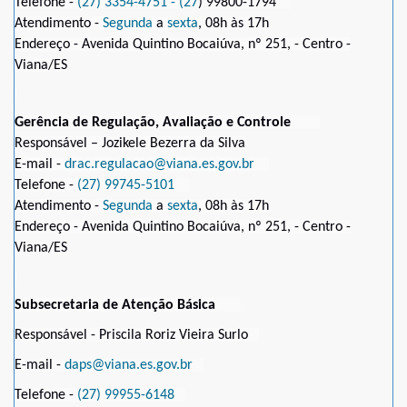
Telefone -
(27) 3354-4751 - (27
) 99800-1794
Atendimento -
Segunda
a
sexta
, 08h às 17h
Endereço - Avenida Quintino Bocaiúva, nº 251, - Centro -
Viana/ES
Gerência de Regulação, Avaliação e Controle
Responsável – Jozikele Bezerra da Silva
E-mail -
drac.regulacao@viana.es.gov.br
Telefone -
(27) 99745-5101
Atendimento -
Segunda
a
sexta
, 08h às 17h
Endereço - Avenida Quintino Bocaiúva, nº 251, - Centro -
Viana/ES
Subsecretaria de Atenção Básica
Responsável - Priscila Roriz Vieira Surlo
E-mail -
daps@viana.es.gov.br
Telefone -
(27) 99955-6148