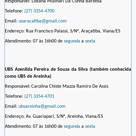
Responsável: Lidiana Mulinari Da Cunha Barbosa
Telefone:
(27) 3354-4700
Email:
usaracatiba@gmail.com
Endereço: Rua Francisco Palassi, S/N°, Araçatiba, Viana/ES
Atendimento: 07 às 16h00 de
segunda
a
sexta
UBS
Azenilda Pereira de Souza da Silva (também conhecida
como UBS de
Areinha)
Responsável:
Carolina Chiste Mazza Ramiro De Assis
Telefone:
(27) 3354-4701
Email:
ubsareinha@gmail.com
Endereço: Av. Guariapari, S/N°, Areinha, Viana/ES
Atendimento: 07 às 16h00 de
segunda
a
sexta