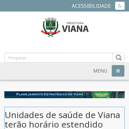
ACESSIBILIDADE
ACES
PREFEITURA
MUNICIPAL
DE
MENU
NAVEG
VIANA
-
ES
Unidades de saúde de Viana
terão horário estendido