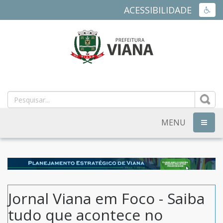
ACESSIBILIDADE
ACES
PREFEITURA
MUNICIPAL
DE
MENU
NAVEG
VIANA
-
ES
Jornal Viana em Foco - Saiba
tudo que acontece no