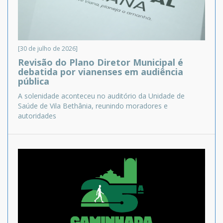
[30 de julho de 2026]
Revisão do Plano Diretor Municipal é
debatida por vianenses em audiência
pública
A solenidade aconteceu no auditório da Unidade de
Saúde de Vila Bethânia, reunindo moradores e
autoridades