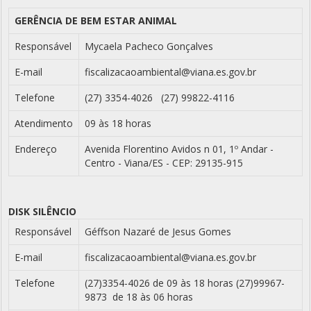
GERÊNCIA DE BEM ESTAR ANIMAL
Responsável
Mycaela Pacheco Gonçalves
E-mail
fiscalizacaoambiental@viana.es.gov.br
Telefone
(27) 3354-4026 (27) 99822-4116
Atendimento
09 às 18 horas
Endereço
Avenida Florentino Avidos n 01, 1º Andar -
Centro - Viana/ES - CEP: 29135-915
DISK SILÊNCIO
Responsável
Géffson Nazaré de Jesus Gomes
E-mail
fiscalizacaoambiental@viana.es.gov.br
Telefone
(27)3354-4026 de 09 às 18 horas (27)99967-
9873 de 18 às 06 horas