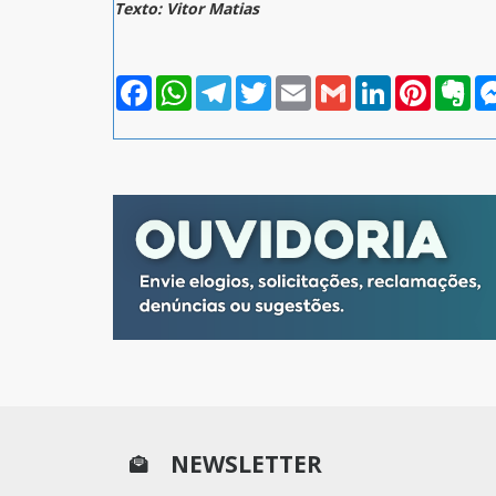
Texto: Vitor Matias
Facebook
WhatsApp
Telegram
Twitter
Email
Gmail
LinkedIn
Pinterest
Eve
NEWSLETTER