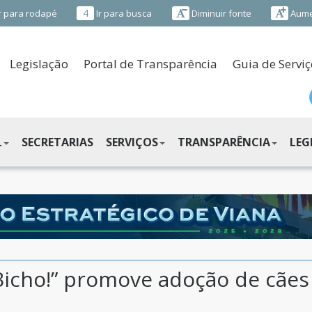
4
r para rodapé
Ir para busca
Diminuir fonte
Aume
Legislação
Portal de Transparência
Guia de Serviç
L
SECRETARIAS
SERVIÇOS
TRANSPARÊNCIA
LEG
Bicho!” promove adoção de cães