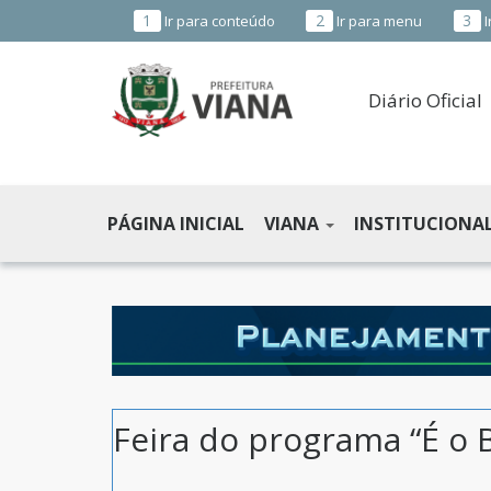
1
2
3
Ir para conteúdo
Ir para menu
I
Diário Oficial
PREFEITURA
MUNICIPAL
PÁGINA INICIAL
VIANA
INSTITUCIONA
DE
VIANA
-
ES
Feira do programa “É o 