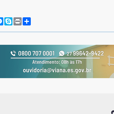
rnote
Messenger
Skype
Print
Compartilhar