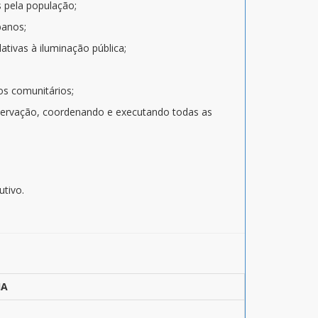
s pela população;
banos;
ativas à iluminação pública;
os comunitários;
conservação, coordenando e executando todas as
utivo.
IA