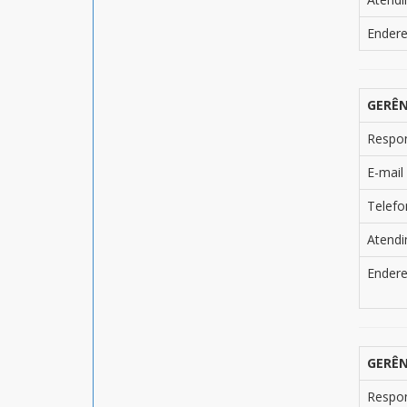
Ender
GERÊN
Respo
E-mail
Telefo
Atend
Ender
GERÊN
Respo