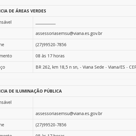
CIA DE ÁREAS VERDES
nsável
___________
assessoriasemsu@viana.es.gov.br
ne
(27)99520-7856
imento
08 às 17 horas
eço
BR 262, km 18,5 n sn, - Viana Sede - Viana/ES - CE
CIA DE ILUMINAÇÃO PÚBLICA
nsável
assessoriasemsu@viana.es.gov.br
ne
(27)99520-7856
imento
08 às 17 horas