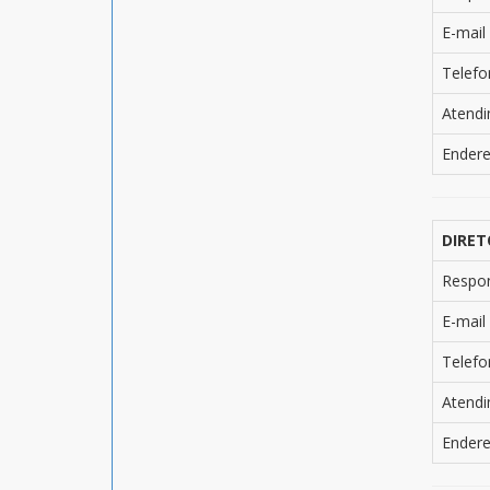
E-mail
Telefo
Atend
Ender
DIRET
Respo
E-mail
Telefo
Atend
Ender