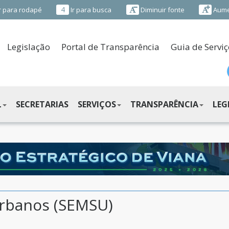
4
r para rodapé
Ir para busca
Diminuir fonte
Aume
Legislação
Portal de Transparência
Guia de Serviç
L
SECRETARIAS
SERVIÇOS
TRANSPARÊNCIA
LEG
Urbanos (SEMSU)