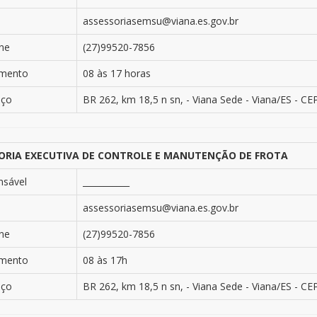
assessoriasemsu@viana.es.gov.br
ne
(27)99520-7856
imento
08 às 17 horas
eço
BR 262, km 18,5 n sn, - Viana Sede - Viana/ES - CE
ORIA EXECUTIVA DE CONTROLE E MANUTENÇÃO DE FROTA
nsável
___________
assessoriasemsu@viana.es.gov.br
ne
(27)99520-7856
imento
08 às 17h
eço
BR 262, km 18,5 n sn, - Viana Sede - Viana/ES - CE