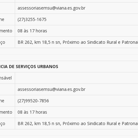
assessoriasemsu@viana.es.gov.br
ne
(27)3255-1675
imento
08 às 17 horas
eço
BR 262, km 18,5 n sn, Próximo ao Sindicato Rural e Patronal
CIA DE SERVIÇOS URBANOS
nsável
assessoriasemsu@viana.es.gov.br
ne
(27)99520-7856
imento
08 às 17 horas
eço
BR 262, km 18,5 n sn, Próximo ao Sindicato Rural e Patronal