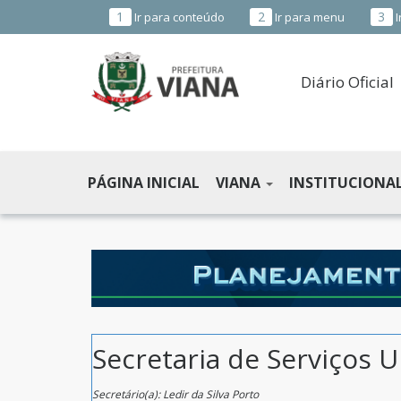
1
2
3
Ir para conteúdo
Ir para menu
I
Diário Oficial
PREFEITURA
MUNICIPAL
PÁGINA INICIAL
VIANA
INSTITUCIONA
DE
VIANA
-
ES
Secretaria de Serviços 
Secretário(a): Ledir da Silva Porto