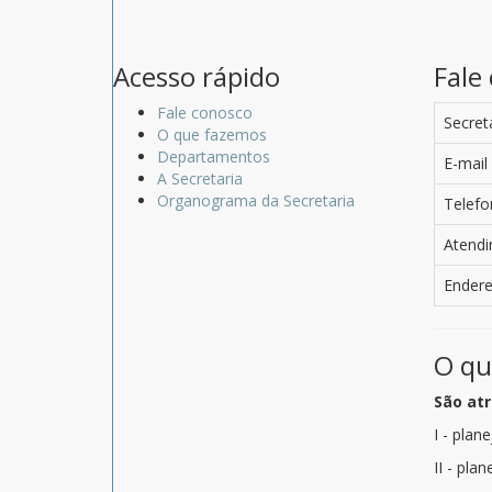
Acesso rápido
Fale
Fale conosco
Secret
O que fazemos
Departamentos
E-mail
A Secretaria
Organograma da Secretaria
Telefo
Atend
Ender
O qu
São atr
I - plan
II - pla