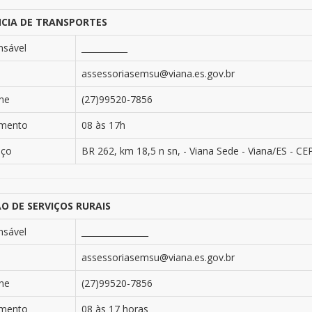
CIA DE TRANSPORTES
nsável
___________
assessoriasemsu@viana.es.gov.br
ne
(27)99520-7856
imento
08 às 17h
eço
BR 262, km 18,5 n sn, - Viana Sede - Viana/ES - CE
O DE SERVIÇOS RURAIS
nsável
________________
assessoriasemsu@viana.es.gov.br
ne
(27)99520-7856
imento
08 às 17 horas