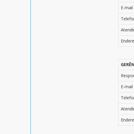
E-mail
Telefo
Atend
Ender
GERÊN
Respo
E-mail
Telefo
Atend
Ender