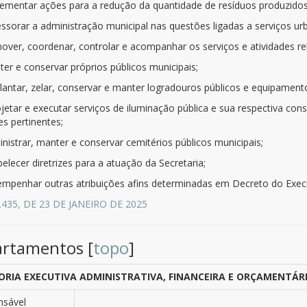
mplementar ações para a redução da quantidade de resíduos produzido
essorar a administração municipal nas questões ligadas a serviços ur
over, coordenar, controlar e acompanhar os serviços e atividades rel
ter e conservar próprios públicos municipais;
plantar, zelar, conservar e manter logradouros públicos e equipament
rojetar e executar serviços de iluminação pública e sua respectiva 
es pertinentes;
inistrar, manter e conservar cemitérios públicos municipais;
belecer diretrizes para a atuação da Secretaria;
sempenhar outras atribuições afins determinadas em Decreto do Exec
3.435, DE 23 DE JANEIRO DE 2025
rtamentos [
topo
]
ORIA EXECUTIVA ADMINISTRATIVA, FINANCEIRA E ORÇAMENTÁR
nsável