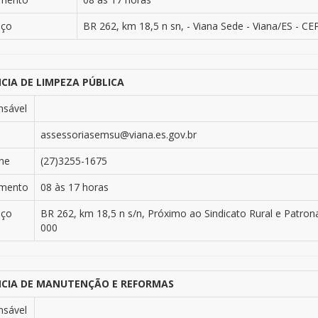
eço
BR 262, km 18,5 n sn, - Viana Sede - Viana/ES - CE
CIA DE LIMPEZA PÚBLICA
nsável
assessoriasemsu@viana.es.gov.br
ne
(27)3255-1675
imento
08 às 17 horas
eço
BR 262, km 18,5 n s/n, Próximo ao Sindicato Rural e Patrona
000
CIA DE MANUTENÇÃO E REFORMAS
nsável