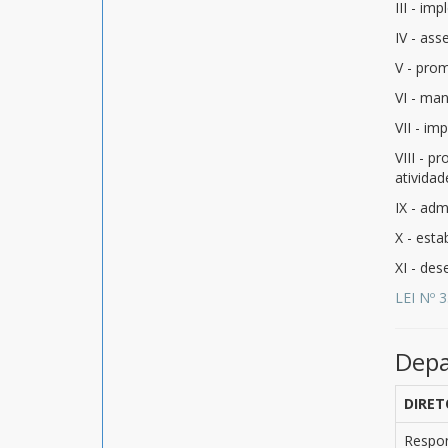
III - i
IV - ass
V - prom
VI - man
VII - im
VIII - p
atividad
IX - adm
X - esta
XI - de
LEI Nº 
Depa
DIRET
Respo