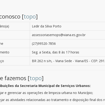
 conosco [
topo
]
ário(a)
Ledir da Silva Porto
assessoriasemops@viana.es.gov.br
ne
(27)99520-7856
imento
Seg. a Sexta, das 8 às 17 horas
eço
BR 262 n s/n, - Viana Sede - Viana/ES - CEP: 29
e fazemos [
topo
]
ibuições da Secretaria Municipal de Serviços Urbanos:
ejar e gerenciar as operações de limpeza urbana no Município;
nejar as atividades relacionadas ao tratamento e disposição final dos r