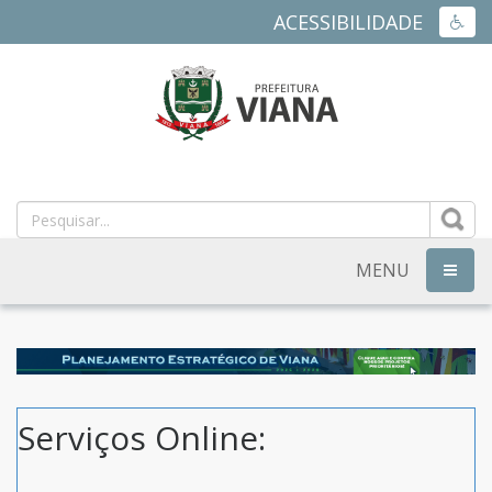
ACESSIBILIDADE
ACES
PREFEITURA
MUNICIPAL
DE
MENU
NAVEG
VIANA
-
ES
Serviços Online: