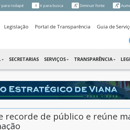
4
r para rodapé
Ir para busca
Diminuir fonte
Aume
Legislação
Portal de Transparência
Guia de Serviç
L
SECRETARIAS
SERVIÇOS
TRANSPARÊNCIA
LEG
e recorde de público e reúne ma
mação