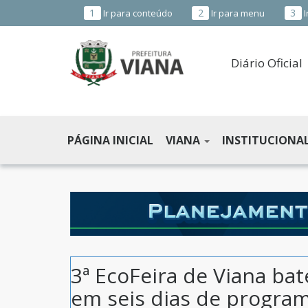
1
2
3
Ir para conteúdo
Ir para menu
I
Diário Oficial
PREFEITURA
MUNICIPAL
PÁGINA INICIAL
VIANA
INSTITUCIONA
DE
VIANA
-
ES
3ª EcoFeira de Viana bat
em seis dias de progra