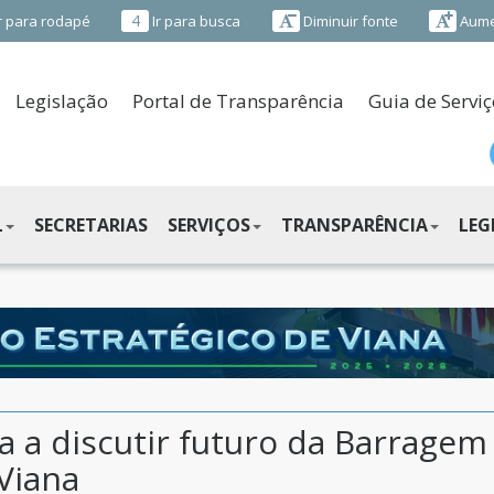
4
r para rodapé
Ir para busca
Diminuir fonte
Aume
Legislação
Portal de Transparência
Guia de Serviç
L
SECRETARIAS
SERVIÇOS
TRANSPARÊNCIA
LEG
 a discutir futuro da Barragem
 Viana