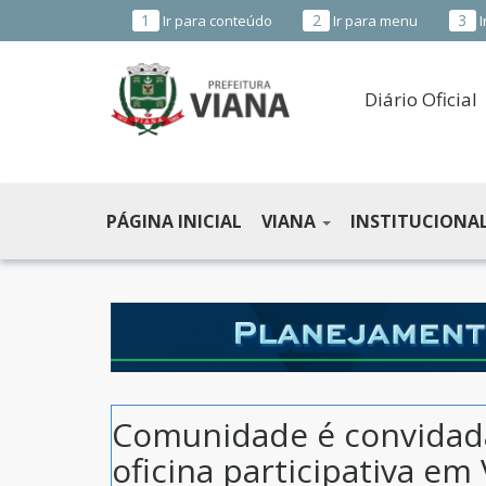
1
2
3
Ir para conteúdo
Ir para menu
I
Diário Oficial
PREFEITURA
MUNICIPAL
PÁGINA INICIAL
VIANA
INSTITUCIONA
DE
VIANA
-
ES
Comunidade é convidada
oficina participativa em