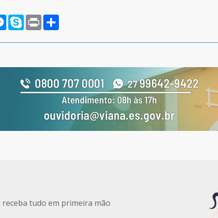
rnote
Messenger
Skype
Print
Compartilhar
e receba tudo em primeira mão