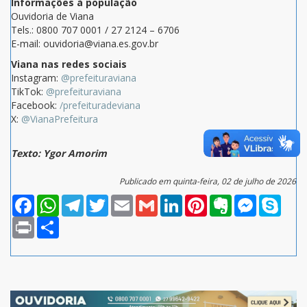
Informações à população
Ouvidoria de Viana
Tels.: 0800 707 0001 / 27 2124 – 6706
E-mail: ouvidoria@viana.es.gov.br
Viana nas redes sociais
Instagram:
@prefeituraviana
TikTok:
@prefeituraviana
Facebook:
/prefeituradeviana
X:
@VianaPrefeitura
Texto: Ygor Amorim
Publicado em quinta-feira, 02 de julho de 2026
Facebook
WhatsApp
Telegram
Twitter
Email
Gmail
LinkedIn
Pinterest
Evernote
Messenger
Skype
Print
Compartilhar