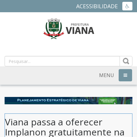
ACESSIBILIDADE
ACES
PREFEITURA
MUNICIPAL
DE
MENU
NAVEG
VIANA
-
ES
Viana passa a oferecer
Implanon gratuitamente na