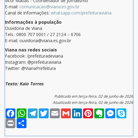
Vitor Matias - Coordenador de Jornalismo
E-mail:
comunicacao@viana.es.gov.br
Canal de informações:
whatsapp.com/prefeituraviana
Informações à população
Ouvidoria de Viana
Tels.: 0800 707 0001 / 27 2124 – 6706
E-mail: ouvidoria@viana.es.gov.br
Viana nas redes sociais
Facebook: /prefeituradeviana
Instagram: @prefeituraviana
Twitter: @VianaPrefeitura
Texto: Kaio Torres
Publicado em terça-feira, 02 de junho de 2026
Atualizado em terça-feira, 02 de junho de 2026
Facebook
WhatsApp
Telegram
Twitter
Email
Gmail
LinkedIn
Pinterest
Evernote
Messenger
Skype
Print
Compartilhar