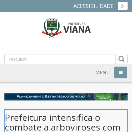
ACESSIBILIDADE
ACES
PREFEITURA
MUNICIPAL
DE
MENU
NAVEG
VIANA
-
ES
Prefeitura intensifica o
combate a arboviroses com