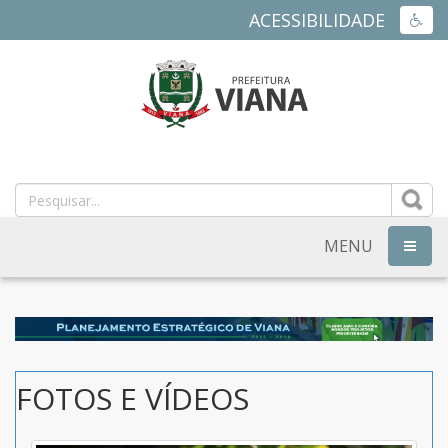
ACESSIBILIDADE
ACES
PREFEITURA
MUNICIPAL
DE
MENU
NAVEG
VIANA
-
ES
FOTOS E VÍDEOS