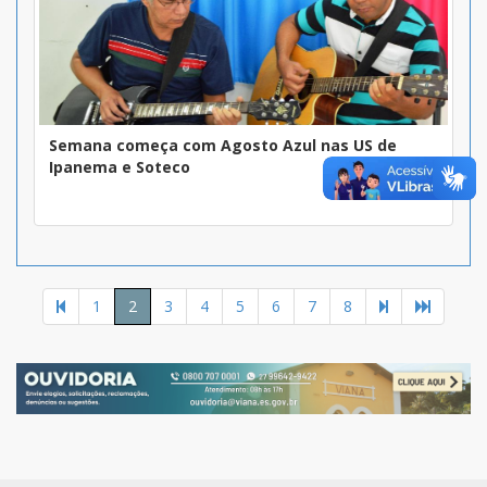
Semana começa com Agosto Azul nas US de
Ipanema e Soteco
1
2
3
4
5
6
7
8