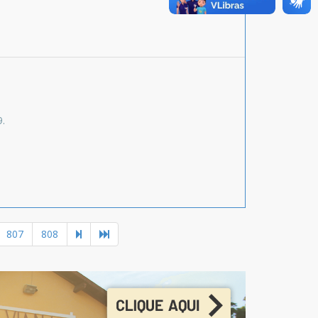
9.
807
808