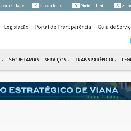
4
r para rodapé
Ir para busca
Diminuir fonte
Aume
Legislação
Portal de Transparência
Guia de Serviç
L
SECRETARIAS
SERVIÇOS
TRANSPARÊNCIA
LEG