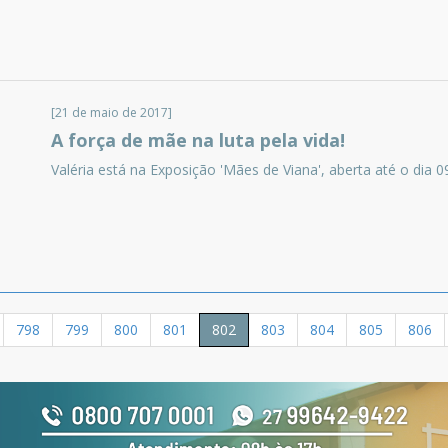
[21 de maio de 2017]
A força de mãe na luta pela vida!
Valéria está na Exposição 'Mães de Viana', aberta até o dia 0
798
799
800
801
802
803
804
805
806