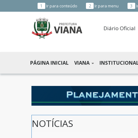
1
2
3
Ir para conteúdo
Ir para menu
I
Diário Oficial
PREFEITURA
MUNICIPAL
PÁGINA INICIAL
VIANA
INSTITUCIONA
DE
VIANA
-
ES
NOTÍCIAS