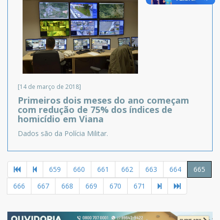
[14 de março de 2018]
Primeiros dois meses do ano começam
com redução de 75% dos índices de
homicídio em Viana
Dados são da Polícia Militar.
659
660
661
662
663
664
665
666
667
668
669
670
671