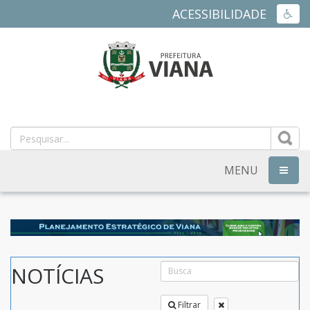
ACESSIBILIDADE
ACES
PREFEITURA
MUNICIPAL
DE
MENU
NAVEG
VIANA
-
ES
NOTÍCIAS
Filtrar