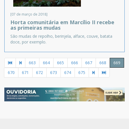
[07 de março de 2018]
Horta comunitária em Marcílio II recebe
as primeiras mudas
São mudas de repolho, berinjela, alface, couve, batata
doce, por exemplo.
663
664
665
666
667
668
669
670
671
672
673
674
675