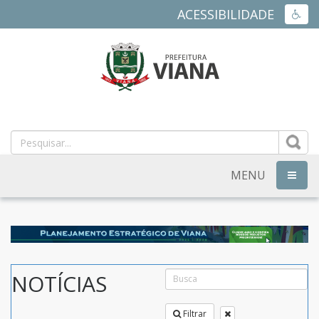
ACESSIBILIDADE
ACES
PREFEITURA
MUNICIPAL
DE
MENU
NAVEG
VIANA
-
ES
NOTÍCIAS
Filtrar