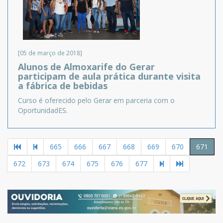
[05 de março de 2018]
Alunos de Almoxarife do Gerar
participam de aula prática durante visita
a fábrica de bebidas
Curso é oferecido pelo Gerar em parceria com o
OportunidadES.
665
666
667
668
669
670
671
672
673
674
675
676
677