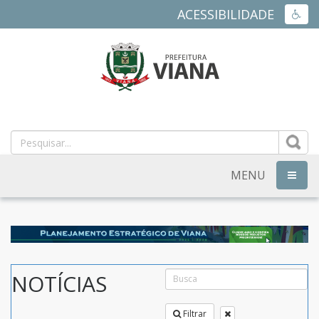
ACESSIBILIDADE
ACES
PREFEITURA
MUNICIPAL
DE
MENU
NAVEG
VIANA
-
ES
NOTÍCIAS
Filtrar