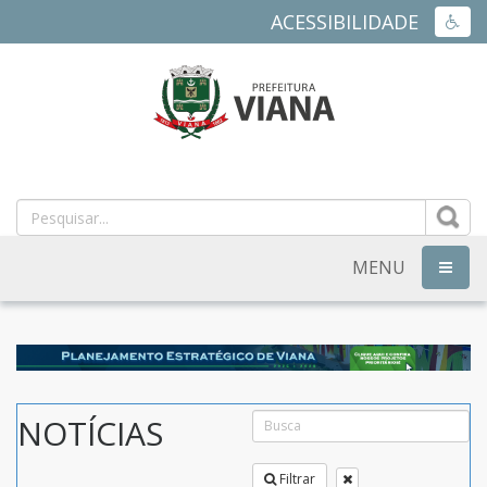
ACESSIBILIDADE
ACES
PREFEITURA
MUNICIPAL
DE
MENU
NAVEG
VIANA
-
ES
NOTÍCIAS
Filtrar