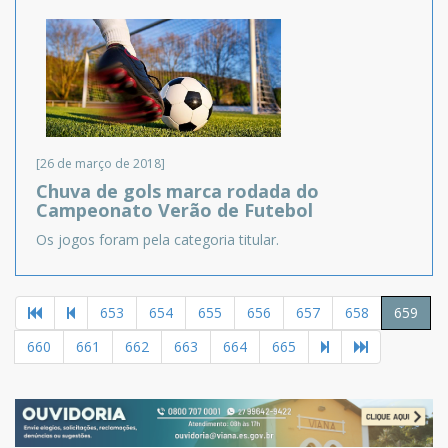
[26 de março de 2018]
Chuva de gols marca rodada do
Campeonato Verão de Futebol
Os jogos foram pela categoria titular.
653
654
655
656
657
658
659
660
661
662
663
664
665