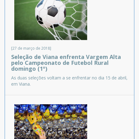
[27 de março de 2018]
Seleção de Viana enfrenta Vargem Alta
pelo Campeonato de Futebol Rural
domingo (1º)
As duas seleções voltam a se enfrentar no dia 15 de abril,
em Viana.