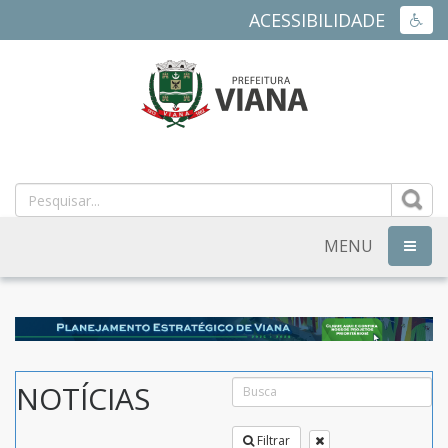
ACESSIBILIDADE
ACES
PREFEITURA
MUNICIPAL
DE
MENU
NAVEG
VIANA
-
ES
NOTÍCIAS
Filtrar