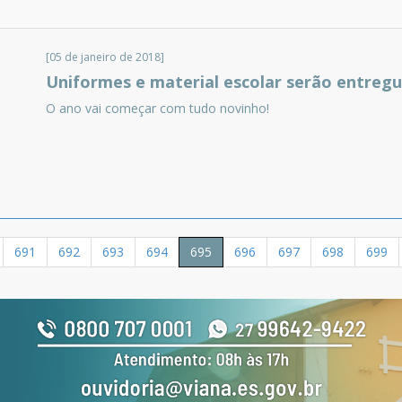
[05 de janeiro de 2018]
Uniformes e material escolar serão entregu
O ano vai começar com tudo novinho!
691
692
693
694
695
696
697
698
699