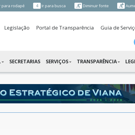
4
r para rodapé
Ir para busca
Diminuir fonte
Aume
Legislação
Portal de Transparência
Guia de Serviç
L
SECRETARIAS
SERVIÇOS
TRANSPARÊNCIA
LEG