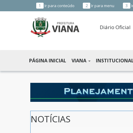
1
2
3
Ir para conteúdo
Ir para menu
I
Diário Oficial
PREFEITURA
MUNICIPAL
PÁGINA INICIAL
VIANA
INSTITUCIONA
DE
VIANA
-
ES
NOTÍCIAS