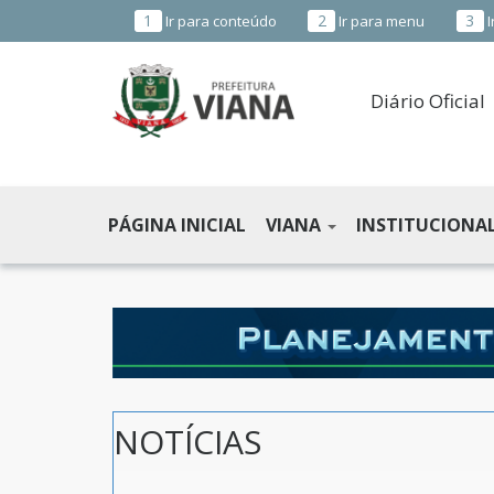
1
2
3
Ir para conteúdo
Ir para menu
I
Diário Oficial
PREFEITURA
MUNICIPAL
PÁGINA INICIAL
VIANA
INSTITUCIONA
DE
VIANA
-
ES
NOTÍCIAS