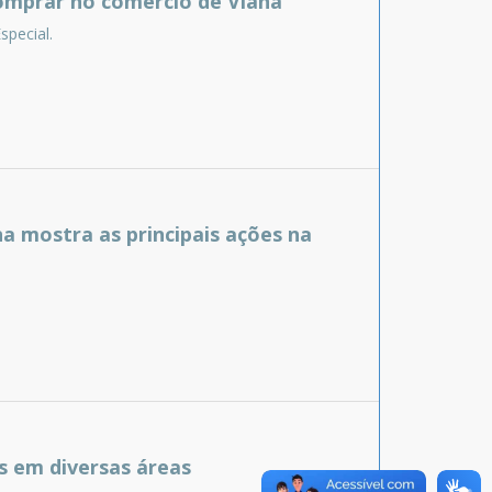
omprar no comércio de Viana
special.
a mostra as principais ações na
s em diversas áreas