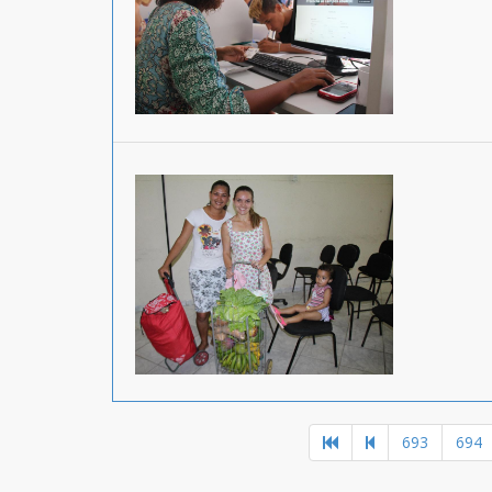
693
694