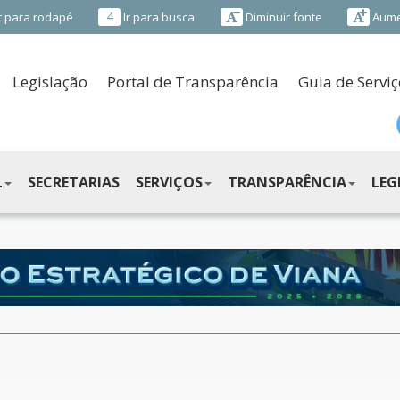
4
r para rodapé
Ir para busca
Diminuir fonte
Aume
Legislação
Portal de Transparência
Guia de Serviç
L
SECRETARIAS
SERVIÇOS
TRANSPARÊNCIA
LEG