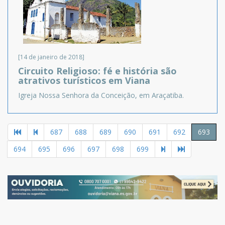
[14 de janeiro de 2018]
Circuito Religioso: fé e história são
atrativos turísticos em Viana
Igreja Nossa Senhora da Conceição, em Araçatiba.
687
688
689
690
691
692
693
694
695
696
697
698
699