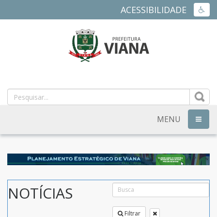
ACESSIBILIDADE
ACES
PREFEITURA
MUNICIPAL
DE
MENU
NAVEG
VIANA
-
ES
NOTÍCIAS
Filtrar