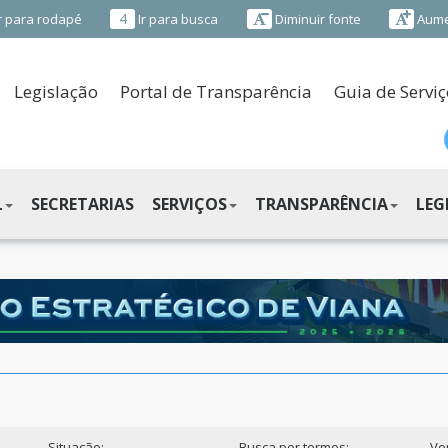
4
r para rodapé
Ir para busca
Diminuir fonte
Aume
Legislação
Portal de Transparência
Guia de Serviç
L
SECRETARIAS
SERVIÇOS
TRANSPARÊNCIA
LEG
Situação:
Busca por termos:
Ve