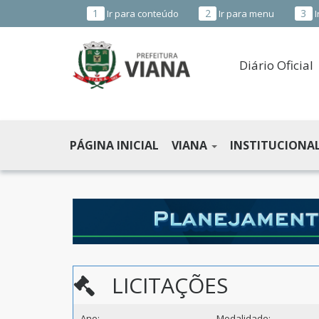
1
2
3
Ir para conteúdo
Ir para menu
I
Diário Oficial
PREFEITURA
MUNICIPAL
PÁGINA INICIAL
VIANA
INSTITUCIONA
DE
VIANA
-
ES
LICITAÇÕES
Ano:
Modalidade: