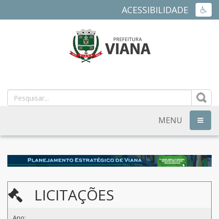
ACESSIBILIDADE
ACES
PREFEITURA
MUNICIPAL
DE
MENU
NAVEG
VIANA
-
ES
LICITAÇÕES
Ano: