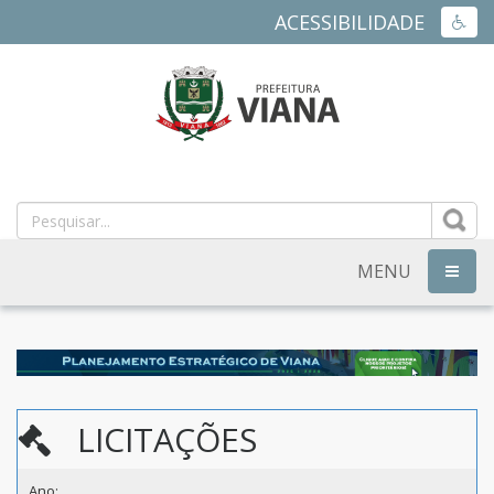
ACESSIBILIDADE
ACES
PREFEITURA
MUNICIPAL
DE
MENU
NAVEG
VIANA
-
ES
LICITAÇÕES
Ano: