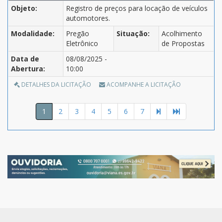
Objeto:
Registro de preços para locação de veículos
automotores.
Modalidade:
Pregão
Situação:
Acolhimento
Eletrônico
de Propostas
Data de
08/08/2025 -
Abertura:
10:00
DETALHES DA LICITAÇÃO
ACOMPANHE A LICITAÇÃO
1
2
3
4
5
6
7