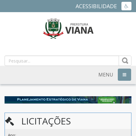
ACESSIBILIDADE
ACES
PREFEITURA
MUNICIPAL
DE
MENU
NAVEG
VIANA
-
ES
LICITAÇÕES
Ano: