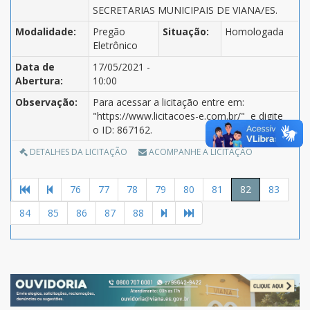
SECRETARIAS MUNICIPAIS DE VIANA/ES.
Modalidade:
Pregão
Situação:
Homologada
Eletrônico
Data de
17/05/2021 -
Abertura:
10:00
Observação:
Para acessar a licitação entre em:
"https://www.licitacoes-e.com.br/" e digite
o ID: 867162.
DETALHES DA LICITAÇÃO
ACOMPANHE A LICITAÇÃO
76
77
78
79
80
81
82
83
84
85
86
87
88