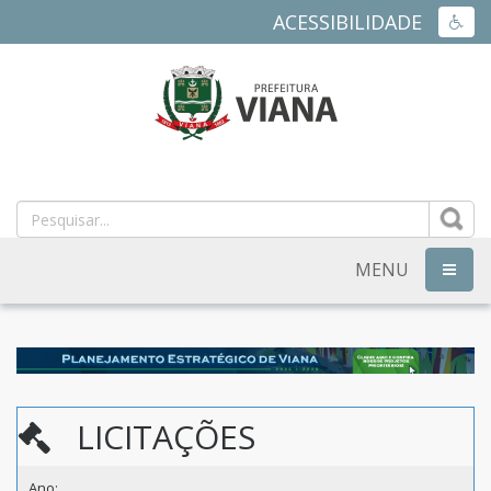
ACESSIBILIDADE
ACES
PREFEITURA
MUNICIPAL
DE
MENU
NAVEG
VIANA
-
ES
LICITAÇÕES
Ano: