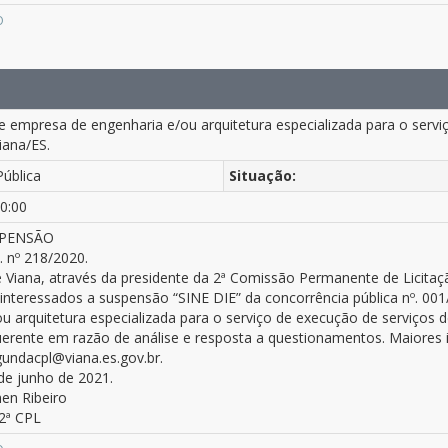
O
e empresa de engenharia e/ou arquitetura especializada para o serv
iana/ES.
Pública
Situação:
0:00
SPENSÃO
 nº 218/2020.
e Viana, através da presidente da 2ª Comissão Permanente de Licitaçã
interessados a suspensão “SINE DIE” da concorrência pública nº. 0
u arquitetura especializada para o serviço de execução de serviços
querente em razão de análise e resposta a questionamentos. Maiores
gundacpl@viana.es.gov.br.
de junho de 2021.
en Ribeiro
 2ª CPL