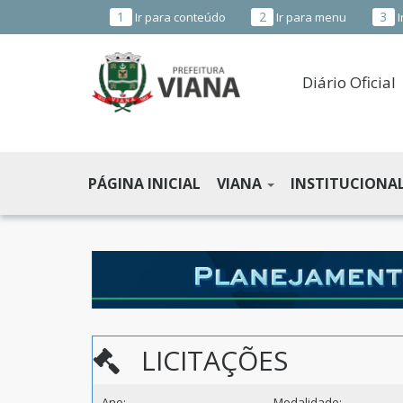
1
2
3
Ir para conteúdo
Ir para menu
I
Diário Oficial
PREFEITURA
MUNICIPAL
PÁGINA INICIAL
VIANA
INSTITUCIONA
DE
VIANA
-
ES
LICITAÇÕES
Ano:
Modalidade: