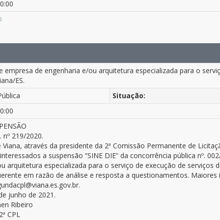
0:00
O
 empresa de engenharia e/ou arquitetura especializada para o servi
iana/ES.
Pública
Situação:
0:00
SPENSÃO
 nº 219/2020.
e Viana, através da presidente da 2ª Comissão Permanente de Licitaçã
interessados a suspensão “SINE DIE” da concorrência pública nº. 0
u arquitetura especializada para o serviço de execução de serviços d
querente em razão de análise e resposta a questionamentos. Maiores
gundacpl@viana.es.gov.br.
de junho de 2021.
en Ribeiro
 2ª CPL