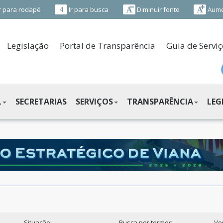
4
r para rodapé
Ir para busca
Diminuir fonte
Aume
Legislação
Portal de Transparência
Guia de Serviç
L
SECRETARIAS
SERVIÇOS
TRANSPARÊNCIA
LEG
Situação:
Busca por termos:
Ve