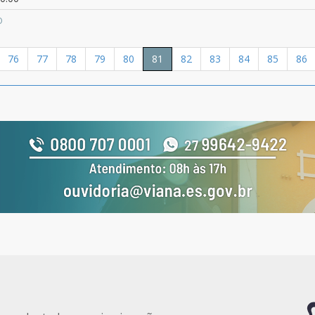
O
76
77
78
79
80
81
82
83
84
85
86