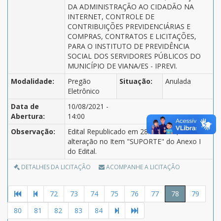
DA ADMINISTRAÇÃO AO CIDADÃO NA
INTERNET, CONTROLE DE
CONTRIBUIÇÕES PREVIDENCIÁRIAS E
COMPRAS, CONTRATOS E LICITAÇÕES,
PARA O INSTITUTO DE PREVIDÊNCIA
SOCIAL DOS SERVIDORES PÚBLICOS DO
MUNICÍPIO DE VIANA/ES - IPREVI.
Modalidade:
Pregão
Situação:
Anulada
Eletrônico
Data de
10/08/2021 -
Abertura:
14:00
Observação:
Edital Republicado em 28/07/2021, com
alteração no Item "SUPORTE" do Anexo I
do Edital.
DETALHES DA LICITAÇÃO
ACOMPANHE A LICITAÇÃO
72
73
74
75
76
77
78
79
80
81
82
83
84