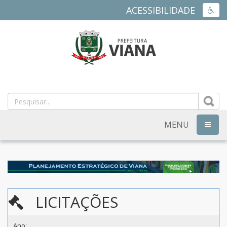
ACESSIBILIDADE
ACES
PREFEITURA
MUNICIPAL
DE
MENU
NAVEG
VIANA
-
ES
LICITAÇÕES
Ano: