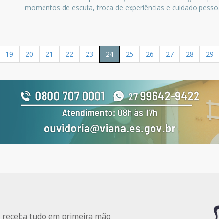
momentos de escuta, troca de experiências e cuidado pesso
19
20
21
22
23
24
25
26
27
28
29
e receba tudo em primeira mão