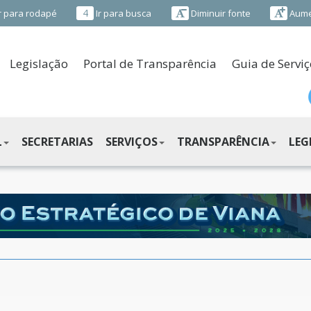
4
r para rodapé
Ir para busca
Diminuir fonte
Aume
Legislação
Portal de Transparência
Guia de Serviç
L
SECRETARIAS
SERVIÇOS
TRANSPARÊNCIA
LEG