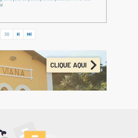
al
30