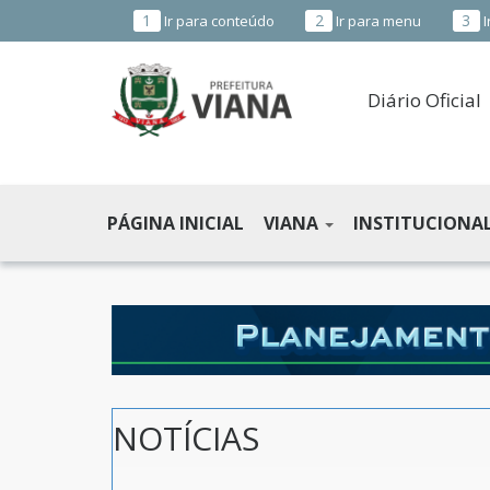
1
2
3
Ir para conteúdo
Ir para menu
I
Diário Oficial
PREFEITURA
MUNICIPAL
PÁGINA INICIAL
VIANA
INSTITUCIONA
DE
VIANA
-
ES
NOTÍCIAS