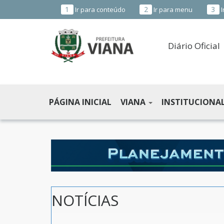
1
2
3
Ir para conteúdo
Ir para menu
I
Diário Oficial
PREFEITURA
MUNICIPAL
PÁGINA INICIAL
VIANA
INSTITUCIONA
DE
VIANA
-
ES
NOTÍCIAS