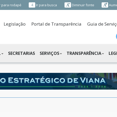
4
r para rodapé
Ir para busca
Diminuir fonte
Aume
Legislação
Portal de Transparência
Guia de Serviç
L
SECRETARIAS
SERVIÇOS
TRANSPARÊNCIA
LEG