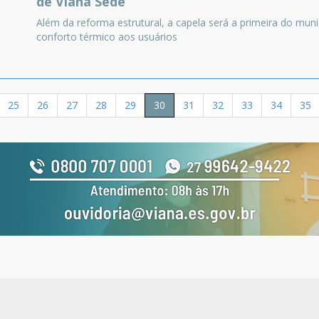
de Viana Sede
Além da reforma estrutural, a capela será a primeira do mun
conforto térmico aos usuários
25
26
27
28
29
30
31
32
33
34
35