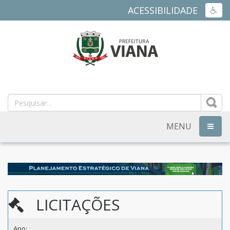
ACESSIBILIDADE
ACES
PREFEITURA
MUNICIPAL
DE
MENU
NAVEG
VIANA
-
ES
LICITAÇÕES
Ano: