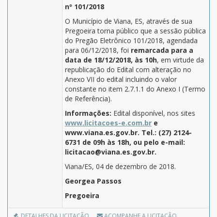
nº 101/2018
O Município de Viana, ES, através de sua
Pregoeira torna público que a sessão pública
do Pregão Eletrônico 101/2018, agendada
para 06/12/2018, foi
remarcada para a
data de 18/12/2018, às 10h
, em virtude da
republicação do Edital com alteração no
Anexo VII do edital incluindo o valor
constante no item 2.7.1.1 do Anexo I (Termo
de Referência).
Informações:
Edital disponível, nos sites
www.licitacoes-e.com.br
e
www.viana.es.gov.br. Tel.: (27) 2124-
6731 de 09h às 18h, ou pelo e-mail:
licitacao@viana.es.gov.br.
Viana/ES, 04 de dezembro de 2018.
Georgea Passos
Pregoeira
DETALHES DA LICITAÇÃO
ACOMPANHE A LICITAÇÃO