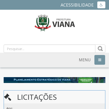
ACESSIBILIDADE
ACES
PREFEITURA
MUNICIPAL
DE
MENU
NAVEG
VIANA
-
ES
LICITAÇÕES
Ano: