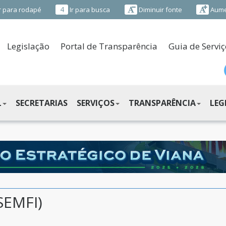
4
r para rodapé
Ir para busca
Diminuir fonte
Aume
Legislação
Portal de Transparência
Guia de Serviç
L
SECRETARIAS
SERVIÇOS
TRANSPARÊNCIA
LEG
SEMFI)