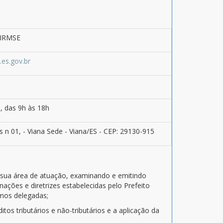
KIRMSE
.es.gov.br
, das 9h às 18h
s n 01, - Viana Sede - Viana/ES - CEP: 29130-915
 a sua área de atuação, examinando e emitindo
ações e diretrizes estabelecidas pelo Prefeito
smos delegadas;
itos tributários e não-tributários e a aplicação da