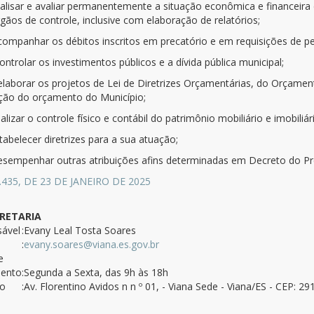
nalisar e avaliar permanentemente a situação econômica e financeira
gãos de controle, inclusive com elaboração de relatórios;
acompanhar os débitos inscritos em precatório e em requisições de 
controlar os investimentos públicos e a dívida pública municipal;
 elaborar os projetos de Lei de Diretrizes Orçamentárias, do Orçamen
ção do orçamento do Município;
ealizar o controle físico e contábil do patrimônio mobiliário e imobiliá
tabelecer diretrizes para a sua atuação;
desempenhar outras atribuições afins determinadas em Decreto do Pre
3.435, DE 23 DE JANEIRO DE 2025
RETARIA
ável
:Evany Leal Tosta Soares
:
evany.soares@viana.es.gov.br
e
mento
:Segunda a Sexta, das 9h às 18h
ço
:Av. Florentino Avidos n n º 01, - Viana Sede - Viana/ES - CEP: 2