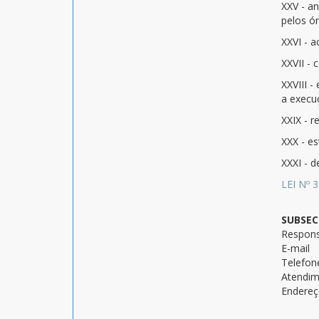
XXV - a
pelos ór
XXVI - 
XXVII - 
XXVIII -
a execu
XXIX - r
XXX - es
XXXI - 
LEI Nº 
SUBSEC
Respons
E-mail
Telefon
Atendi
Endere