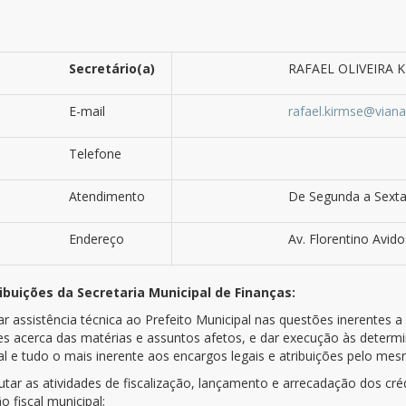
Secretário(a)
RAFAEL OLIVEIRA 
E-mail
rafael.kirmse@viana
Telefone
Atendimento
De Segunda a Sexta
Endereço
Av. Florentino Avido
ibuições da Secretaria Municipal de Finanças:
tar assistência técnica ao Prefeito Municipal nas questões inerentes
es acerca das matérias e assuntos afetos, e dar execução às determin
al e tudo o mais inerente aos encargos legais e atribuições pelo me
cutar as atividades de fiscalização, lançamento e arrecadação dos créd
ão fiscal municipal;