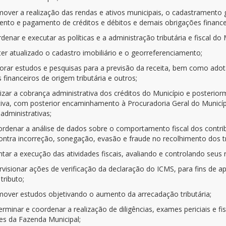
omover a realização das rendas e ativos municipais, o cadastramento g
ento e pagamento de créditos e débitos e demais obrigações finance
rdenar e executar as políticas e a administração tributária e fiscal do 
er atualizado o cadastro imobiliário e o georreferenciamento;
aborar estudos e pesquisas para a previsão da receita, bem como adot
 financeiros de origem tributária e outros;
alizar a cobrança administrativa dos créditos do Município e posterio
tiva, com posterior encaminhamento à Procuradoria Geral do Município
administrativas;
oordenar a análise de dados sobre o comportamento fiscal dos contribui
ontra incorreção, sonegação, evasão e fraude no recolhimento dos tr
entar a execução das atividades fiscais, avaliando e controlando seus 
rvisionar ações de verificação da declaração do ICMS, para fins de a
tributo;
omover estudos objetivando o aumento da arrecadação tributária;
terminar e coordenar a realização de diligências, exames periciais e f
ses da Fazenda Municipal;