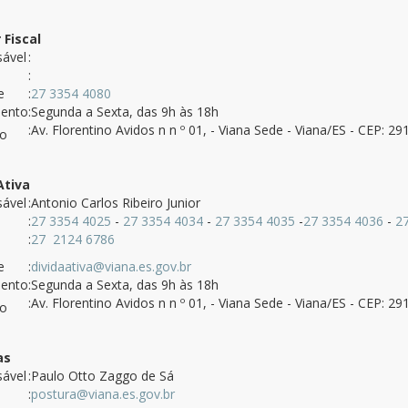
 Fiscal
ável
:
:
e
:
27 3354 4080
mento
:Segunda a Sexta, das 9h às 18h
:Av. Florentino Avidos n n º 01, - Viana Sede - Viana/ES - CEP: 2
ço
Ativa
ável
:Antonio Carlos Ribeiro Junior
:
27 3354 4025
-
27 3354 4034
-
27 3354 4035
-
27 3354 4036
-
2
:
27 2124 6786
e
:
dividaativa@viana.es.gov.br
mento
:Segunda a Sexta, das 9h às 18h
:Av. Florentino Avidos n n º 01, - Viana Sede - Viana/ES - CEP: 2
ço
as
ável
:Paulo Otto Zaggo de Sá
:
postura@viana.es.gov.br