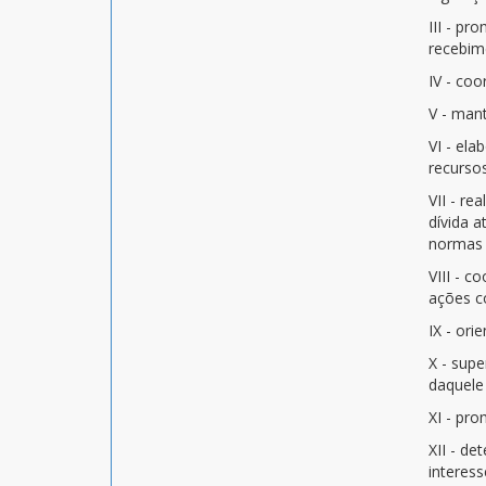
III - pr
recebim
IV - coo
V - mant
VI - el
recursos
VII - re
dívida a
normas 
VIII - c
ações c
IX - ori
X - supe
daquele 
XI - pr
XII - de
interes