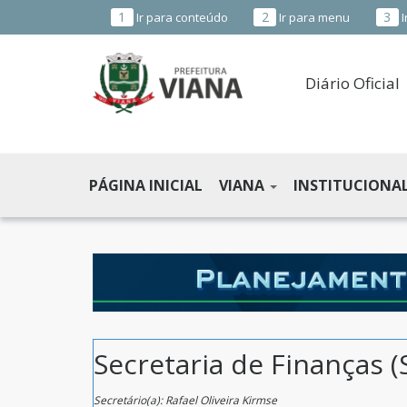
1
2
3
Ir para conteúdo
Ir para menu
I
Diário Oficial
PREFEITURA
MUNICIPAL
PÁGINA INICIAL
VIANA
INSTITUCIONA
DE
VIANA
-
ES
Secretaria de Finanças (
Secretário(a): Rafael Oliveira Kirmse