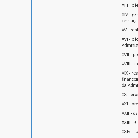
XIII - o
XIV - ga
cessação
XV - rea
XVI - of
Adminis
XVII - 
XVIII - 
XIX - r
financei
da Admi
XX - pro
XXI - pr
XXII - 
XXIII - 
XXIV - f