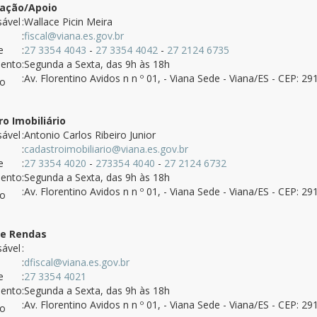
zação/Apoio
ável
:Wallace Picin Meira
:
fiscal@viana.es.gov.br
e
:
27 3354 4043
-
27 3354 4042
-
27 2124 6735
mento
:Segunda a Sexta, das 9h às 18h
:Av. Florentino Avidos n n º 01, - Viana Sede - Viana/ES - CEP: 2
ço
o Imobiliário
ável
:Antonio Carlos Ribeiro Junior
:
cadastroimobiliario@viana.es.gov.br
e
:
27 3354 4020
-
273354 4040
-
27 2124 6732
mento
:Segunda a Sexta, das 9h às 18h
:Av. Florentino Avidos n n º 01, - Viana Sede - Viana/ES - CEP: 2
ço
de Rendas
ável
:
:
dfiscal@viana.es.gov.br
e
:
27 3354 4021
mento
:Segunda a Sexta, das 9h às 18h
:Av. Florentino Avidos n n º 01, - Viana Sede - Viana/ES - CEP: 2
ço