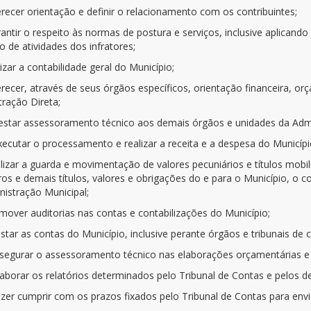
ferecer orientação e definir o relacionamento com os contribuintes;
rantir o respeito às normas de postura e serviços, inclusive aplica
 de atividades dos infratores;
lizar a contabilidade geral do Município;
erecer, através de seus órgãos específicos, orientação financeira, o
tração Direta;
prestar assessoramento técnico aos demais órgãos e unidades da Adm
executar o processamento e realizar a receita e a despesa do Municípi
ealizar a guarda e movimentação de valores pecuniários e títulos mob
ros e demais títulos, valores e obrigações do e para o Município, o con
nistração Municipal;
mover auditorias nas contas e contabilizações do Município;
estar as contas do Município, inclusive perante órgãos e tribunais de 
assegurar o assessoramento técnico nas elaborações orçamentárias e
elaborar os relatórios determinados pelo Tribunal de Contas e pelos d
azer cumprir com os prazos fixados pelo Tribunal de Contas para envi