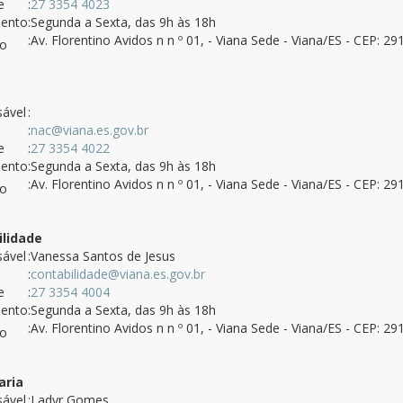
e
:
27 3354 4023
mento
:Segunda a Sexta, das 9h às 18h
:Av. Florentino Avidos n n º 01, - Viana Sede - Viana/ES - CEP: 2
ço
ável
:
:
nac@viana.es.gov.br
e
:
27 3354 4022
mento
:Segunda a Sexta, das 9h às 18h
:Av. Florentino Avidos n n º 01, - Viana Sede - Viana/ES - CEP: 2
ço
ilidade
ável
:Vanessa Santos de Jesus
:
contabilidade@viana.es.gov.br
e
:
27 3354 4004
mento
:Segunda a Sexta, das 9h às 18h
:Av. Florentino Avidos n n º 01, - Viana Sede - Viana/ES - CEP: 2
ço
aria
ável
:Ladyr Gomes