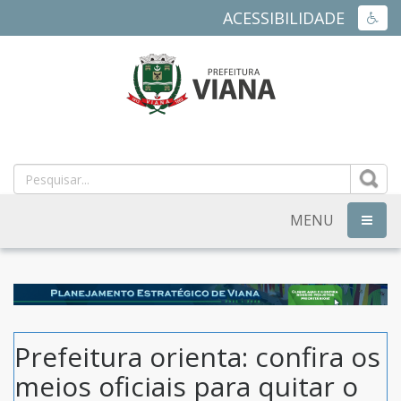
ACESSIBILIDADE
ACES
PREFEITURA
MUNICIPAL
DE
MENU
NAVEG
VIANA
-
ES
Prefeitura orienta: confira os
meios oficiais para quitar o