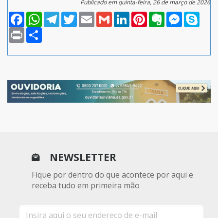
Publicado em quinta-feira, 26 de março de 2026
Facebook
WhatsApp
Telegram
Twitter
Email
Gmail
LinkedIn
Pinterest
Evernote
Messenger
Skype
Print
Compartilhar
NEWSLETTER
Fique por dentro do que acontece por aqui e
receba tudo em primeira mão
E-