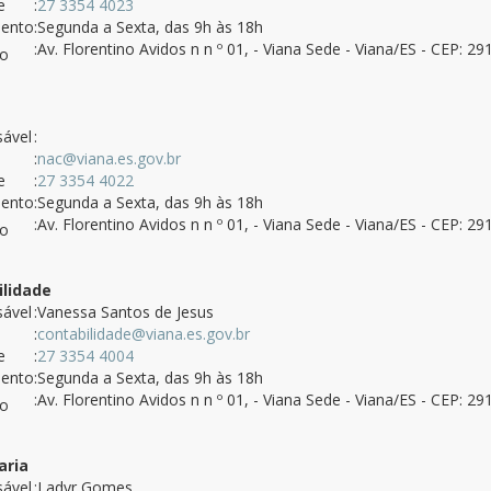
e
:
27 3354 4023
mento
:Segunda a Sexta, das 9h às 18h
:Av. Florentino Avidos n n º 01, - Viana Sede - Viana/ES - CEP: 2
ço
ável
:
:
nac@viana.es.gov.br
e
:
27 3354 4022
mento
:Segunda a Sexta, das 9h às 18h
:Av. Florentino Avidos n n º 01, - Viana Sede - Viana/ES - CEP: 2
ço
ilidade
ável
:Vanessa Santos de Jesus
:
contabilidade@viana.es.gov.br
e
:
27 3354 4004
mento
:Segunda a Sexta, das 9h às 18h
:Av. Florentino Avidos n n º 01, - Viana Sede - Viana/ES - CEP: 2
ço
aria
ável
:Ladyr Gomes