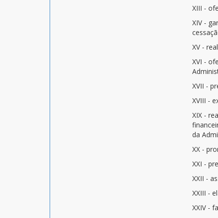
XIII - o
XIV - ga
cessação
XV - rea
XVI - of
Adminis
XVII - 
XVIII - 
XIX - r
financei
da Admi
XX - pro
XXI - pr
XXII - 
XXIII - 
XXIV - f