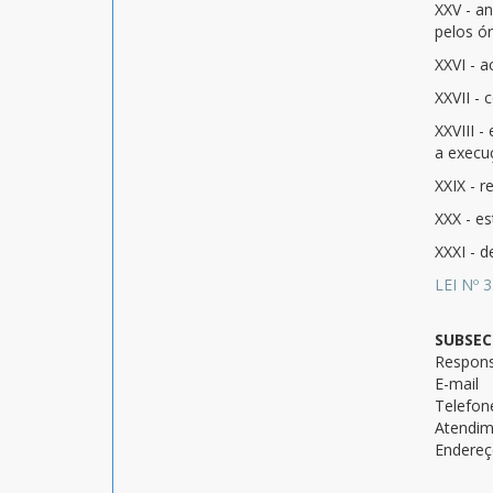
XXV - a
pelos ór
XXVI - 
XXVII - 
XXVIII -
a execu
XXIX - r
XXX - es
XXXI - 
LEI Nº 
SUBSEC
Respons
E-mail
Telefon
Atendi
Endere