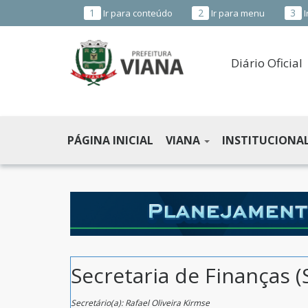
1
2
3
Ir para conteúdo
Ir para menu
I
Diário Oficial
PREFEITURA
MUNICIPAL
PÁGINA INICIAL
VIANA
INSTITUCIONA
DE
VIANA
-
ES
Secretaria de Finanças (
Secretário(a): Rafael Oliveira Kirmse