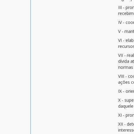
III - pr
recebim
IV - coo
V - mant
VI - el
recursos
VII - re
dívida a
normas 
VIII - c
ações c
IX - ori
X - supe
daquele 
XI - pr
XII - de
interes