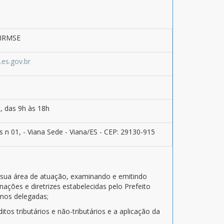
KIRMSE
.es.gov.br
, das 9h às 18h
s n 01, - Viana Sede - Viana/ES - CEP: 29130-915
 a sua área de atuação, examinando e emitindo
ações e diretrizes estabelecidas pelo Prefeito
smos delegadas;
itos tributários e não-tributários e a aplicação da