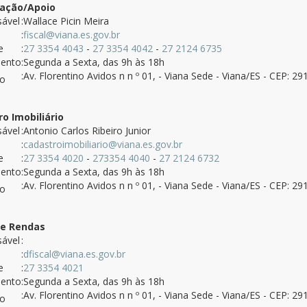
zação/Apoio
ável
:Wallace Picin Meira
:
fiscal@viana.es.gov.br
e
:
27 3354 4043
-
27 3354 4042
-
27 2124 6735
mento
:Segunda a Sexta, das 9h às 18h
:Av. Florentino Avidos n n º 01, - Viana Sede - Viana/ES - CEP: 2
ço
o Imobiliário
ável
:Antonio Carlos Ribeiro Junior
:
cadastroimobiliario@viana.es.gov.br
e
:
27 3354 4020
-
273354 4040
-
27 2124 6732
mento
:Segunda a Sexta, das 9h às 18h
:Av. Florentino Avidos n n º 01, - Viana Sede - Viana/ES - CEP: 2
ço
de Rendas
ável
:
:
dfiscal@viana.es.gov.br
e
:
27 3354 4021
mento
:Segunda a Sexta, das 9h às 18h
:Av. Florentino Avidos n n º 01, - Viana Sede - Viana/ES - CEP: 2
ço