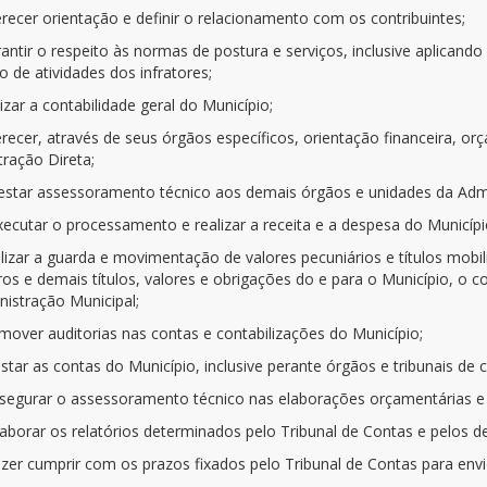
ferecer orientação e definir o relacionamento com os contribuintes;
rantir o respeito às normas de postura e serviços, inclusive aplica
 de atividades dos infratores;
lizar a contabilidade geral do Município;
erecer, através de seus órgãos específicos, orientação financeira, o
tração Direta;
prestar assessoramento técnico aos demais órgãos e unidades da Adm
executar o processamento e realizar a receita e a despesa do Municípi
ealizar a guarda e movimentação de valores pecuniários e títulos mob
ros e demais títulos, valores e obrigações do e para o Município, o con
nistração Municipal;
mover auditorias nas contas e contabilizações do Município;
estar as contas do Município, inclusive perante órgãos e tribunais de 
assegurar o assessoramento técnico nas elaborações orçamentárias e
elaborar os relatórios determinados pelo Tribunal de Contas e pelos d
azer cumprir com os prazos fixados pelo Tribunal de Contas para envi