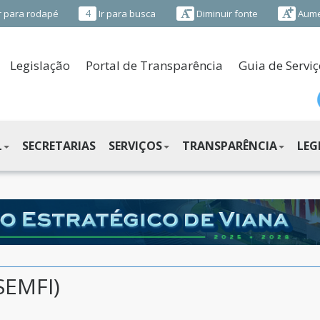
4
r para rodapé
Ir para busca
Diminuir fonte
Aume
Legislação
Portal de Transparência
Guia de Serviç
L
SECRETARIAS
SERVIÇOS
TRANSPARÊNCIA
LEG
SEMFI)