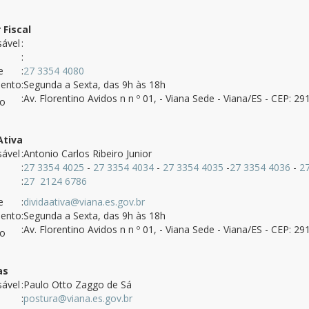
 Fiscal
ável
:
:
e
:
27 3354 4080
mento
:Segunda a Sexta, das 9h às 18h
:Av. Florentino Avidos n n º 01, - Viana Sede - Viana/ES - CEP: 2
ço
Ativa
ável
:Antonio Carlos Ribeiro Junior
:
27 3354 4025
-
27 3354 4034
-
27 3354 4035
-
27 3354 4036
-
2
:
27 2124 6786
e
:
dividaativa@viana.es.gov.br
mento
:Segunda a Sexta, das 9h às 18h
:Av. Florentino Avidos n n º 01, - Viana Sede - Viana/ES - CEP: 2
ço
as
ável
:Paulo Otto Zaggo de Sá
:
postura@viana.es.gov.br