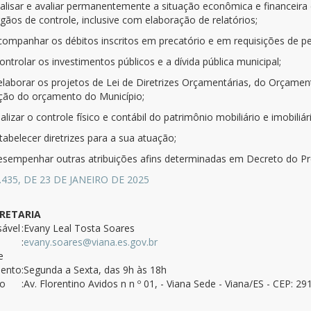
nalisar e avaliar permanentemente a situação econômica e financeira
gãos de controle, inclusive com elaboração de relatórios;
acompanhar os débitos inscritos em precatório e em requisições de 
controlar os investimentos públicos e a dívida pública municipal;
 elaborar os projetos de Lei de Diretrizes Orçamentárias, do Orçamen
ção do orçamento do Município;
ealizar o controle físico e contábil do patrimônio mobiliário e imobiliá
tabelecer diretrizes para a sua atuação;
desempenhar outras atribuições afins determinadas em Decreto do Pre
3.435, DE 23 DE JANEIRO DE 2025
RETARIA
ável
:Evany Leal Tosta Soares
:
evany.soares@viana.es.gov.br
e
mento
:Segunda a Sexta, das 9h às 18h
ço
:Av. Florentino Avidos n n º 01, - Viana Sede - Viana/ES - CEP: 2