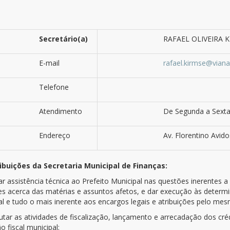
Secretário(a)
RAFAEL OLIVEIRA 
E-mail
rafael.kirmse@viana
Telefone
Atendimento
De Segunda a Sexta
Endereço
Av. Florentino Avido
ibuições da Secretaria Municipal de Finanças:
tar assistência técnica ao Prefeito Municipal nas questões inerentes
es acerca das matérias e assuntos afetos, e dar execução às determin
al e tudo o mais inerente aos encargos legais e atribuições pelo me
cutar as atividades de fiscalização, lançamento e arrecadação dos créd
ão fiscal municipal;