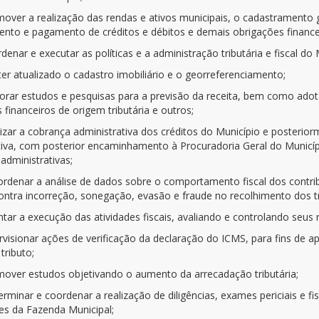
omover a realização das rendas e ativos municipais, o cadastramento g
ento e pagamento de créditos e débitos e demais obrigações finance
rdenar e executar as políticas e a administração tributária e fiscal do 
er atualizado o cadastro imobiliário e o georreferenciamento;
aborar estudos e pesquisas para a previsão da receita, bem como adot
 financeiros de origem tributária e outros;
alizar a cobrança administrativa dos créditos do Município e posterio
tiva, com posterior encaminhamento à Procuradoria Geral do Município
administrativas;
oordenar a análise de dados sobre o comportamento fiscal dos contribui
ontra incorreção, sonegação, evasão e fraude no recolhimento dos tr
entar a execução das atividades fiscais, avaliando e controlando seus 
rvisionar ações de verificação da declaração do ICMS, para fins de a
tributo;
omover estudos objetivando o aumento da arrecadação tributária;
terminar e coordenar a realização de diligências, exames periciais e f
ses da Fazenda Municipal;