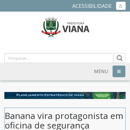
ACESSIBILIDADE
ACES
PREFEITURA
MUNICIPAL
DE
MENU
NAVEG
VIANA
-
ES
Banana vira protagonista em
oficina de segurança