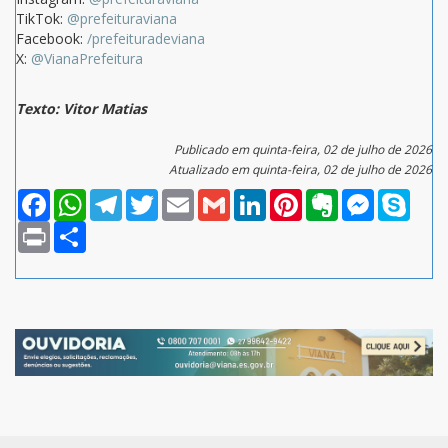
TikTok:
@prefeituraviana
Facebook:
/prefeituradeviana
X:
@VianaPrefeitura
Texto: Vitor Matias
Publicado em quinta-feira, 02 de julho de 2026
Atualizado em quinta-feira, 02 de julho de 2026
Facebook
WhatsApp
Telegram
Twitter
Email
Gmail
LinkedIn
Pinterest
Evernote
Messenger
Skype
Print
Compartilhar