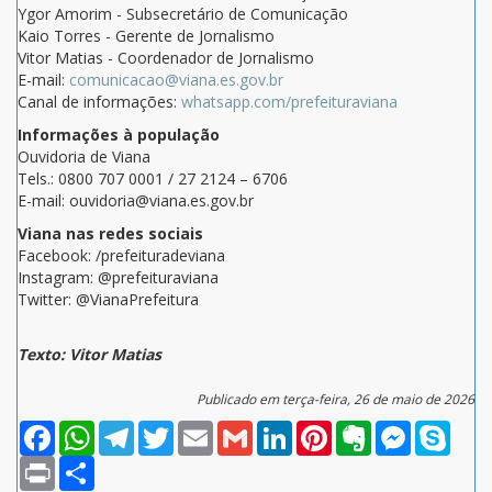
Ygor Amorim - Subsecretário de Comunicação
Kaio Torres - Gerente de Jornalismo
Vitor Matias - Coordenador de Jornalismo
E-mail:
comunicacao@viana.es.gov.br
Canal de informações:
whatsapp.com/prefeituraviana
Informações à população
Ouvidoria de Viana
Tels.: 0800 707 0001 / 27 2124 – 6706
E-mail: ouvidoria@viana.es.gov.br
Viana nas redes sociais
Facebook: /prefeituradeviana
Instagram: @prefeituraviana
Twitter: @VianaPrefeitura
Texto: Vitor Matias
Publicado em terça-feira, 26 de maio de 2026
Facebook
WhatsApp
Telegram
Twitter
Email
Gmail
LinkedIn
Pinterest
Evernote
Messenger
Skype
Print
Compartilhar