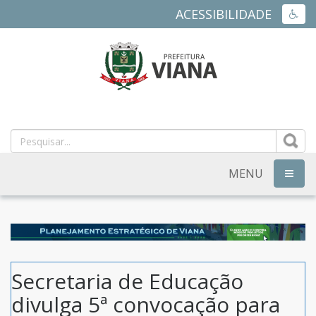
ACESSIBILIDADE
ACES
PREFEITURA
MUNICIPAL
DE
MENU
NAVEG
VIANA
-
ES
Secretaria de Educação
divulga 5ª convocação para