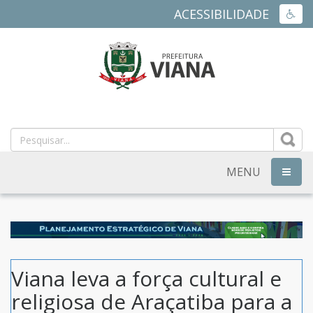
ACESSIBILIDADE
ACES
PREFEITURA
MUNICIPAL
DE
MENU
NAVEG
VIANA
-
ES
Viana leva a força cultural e
religiosa de Araçatiba para a