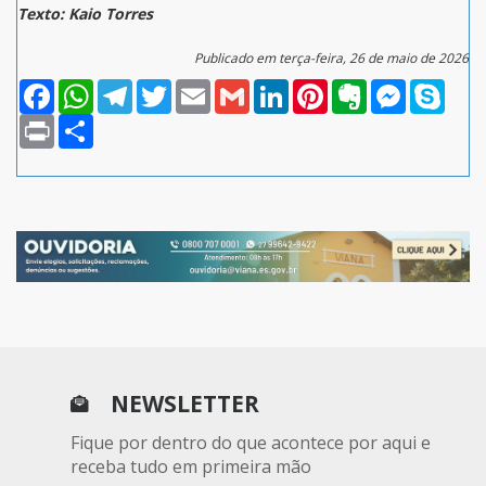
Texto: Kaio Torres
Publicado em terça-feira, 26 de maio de 2026
Facebook
WhatsApp
Telegram
Twitter
Email
Gmail
LinkedIn
Pinterest
Evernote
Messenger
Skype
Print
Compartilhar
NEWSLETTER
Fique por dentro do que acontece por aqui e
receba tudo em primeira mão