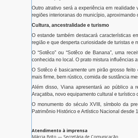
Outro atrativo será a experiência em realidade 
regiões interioranas do município, aproximando o
Cultura, ancestralidade e turismo
O estande também destacará características e
região e que desperta curiosidade de turistas e 
O “Sotêco” ou “Sotêco de Banana”, uma receit
conhecida no local. O prato mistura influências
O Sotêco é basicamente um pirão grosso feito
mais firme, bem rústico, comida de sustância m
Além disso, Viana apresentará ao público a r
Araçatiba, novo equipamento cultural e turístico 
O monumento do século XVIII, símbolo da prese
Patrimônio Histórico e Artístico Nacional desde
Atendimento à imprensa
Márcia Brito — Secretária de Comunicação