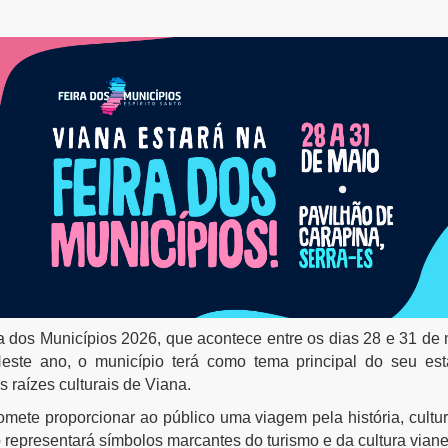
a dos Municípios 2026, que acontece entre os dias 28 e 31 de
ste ano, o município terá como tema principal do seu estande
 raízes culturais de Viana.
omete proporcionar ao público uma viagem pela história, cultur
representará símbolos marcantes do turismo e da cultura vian