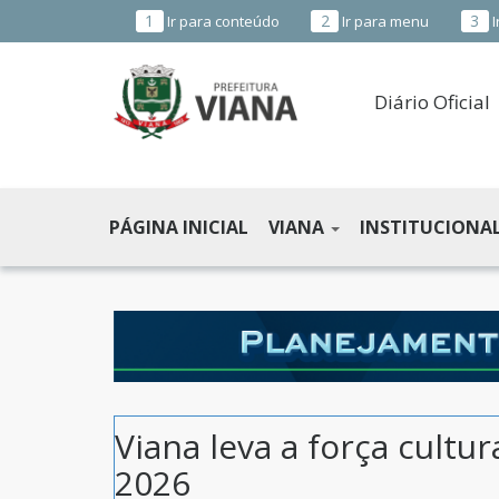
1
2
3
Ir para conteúdo
Ir para menu
I
Diário Oficial
PREFEITURA
MUNICIPAL
PÁGINA INICIAL
VIANA
INSTITUCIONA
DE
VIANA
-
ES
Viana leva a força cultur
2026