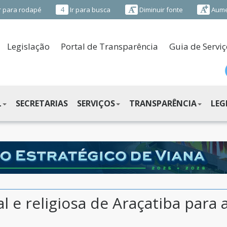
4
r para rodapé
Ir para busca
Diminuir fonte
Aume
Legislação
Portal de Transparência
Guia de Serviç
L
SECRETARIAS
SERVIÇOS
TRANSPARÊNCIA
LEG
al e religiosa de Araçatiba para