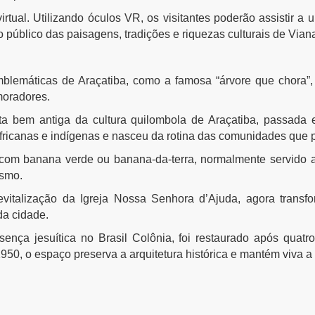
virtual. Utilizando óculos VR, os visitantes poderão assistir
 público das paisagens, tradições e riquezas culturais de Vian
mblemáticas de Araçatiba, como a famosa “árvore que chora”,
moradores.
a bem antiga da cultura quilombola de Araçatiba, passada 
 africanas e indígenas e nasceu da rotina das comunidades que
 com banana verde ou banana-da-terra, normalmente servido
esmo.
evitalização da Igreja Nossa Senhora d’Ajuda, agora trans
da cidade.
nça jesuítica no Brasil Colônia, foi restaurado após quatro
 1950, o espaço preserva a arquitetura histórica e mantém viva