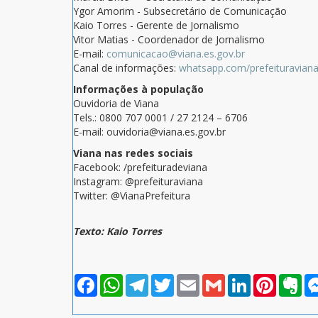
Ygor Amorim - Subsecretário de Comunicação
Kaio Torres - Gerente de Jornalismo
Vitor Matias - Coordenador de Jornalismo
E-mail:
comunicacao@viana.es.gov.br
Canal de informações:
whatsapp.com/prefeituravian
Informações à população
Ouvidoria de Viana
Tels.: 0800 707 0001 / 27 2124 – 6706
E-mail: ouvidoria@viana.es.gov.br
Viana nas redes sociais
Facebook: /prefeituradeviana
Instagram: @prefeituraviana
Twitter: @VianaPrefeitura
Texto: Kaio Torres
Facebook
WhatsApp
Telegram
Twitter
Email
Gmail
LinkedIn
Pinterest
Eve