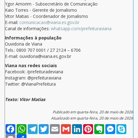
Ygor Amorim - Subsecretário de Comunicação
Kaio Torres - Gerente de Jornalismo
Vitor Matias - Coordenador de Jornalismo
E-mail:
comunicacao@viana.es.gov.br
Canal de informações:
whatsapp.com/prefeituraviana
Informações à população
Ouvidoria de Viana
Tels.: 0800 707 0001 / 27 2124 – 6706
E-mail: ouvidoria@viana.es.gov.br
Viana nas redes sociais
Facebook: /prefeituradeviana
Instagram: @prefeituraviana
Twitter: @VianaPrefeitura
Texto: Vitor Matias
Publicado em quarta-feira, 20 de maio de 2026
Atualizado em quarta-feira, 20 de maio de 2026
Facebook
WhatsApp
Telegram
Twitter
Email
Gmail
LinkedIn
Pinterest
Evernote
Messenger
Skype
Print
Compartilhar