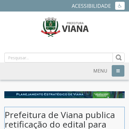
ACESSIBILIDADE
ACES
PREFEITURA
MUNICIPAL
DE
MENU
NAVEG
VIANA
-
ES
Prefeitura de Viana publica
retificação do edital para