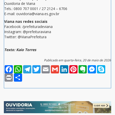
Ouvidoria de Viana
Tels.: 0800 707 0001 / 27 2124 – 6706
E-mail: ouvidoria@viana.es.gov.br
Viana nas redes sociais
Facebook: /prefeituradeviana
Instagram: @prefeituraviana
Twitter: @VianaPrefeitura
Texto: Kaio Torres
Publicado em quarta-feira, 20 de maio de 2026
Facebook
WhatsApp
Telegram
Twitter
Email
Gmail
LinkedIn
Pinterest
Evernote
Messenger
Skype
Print
Compartilhar