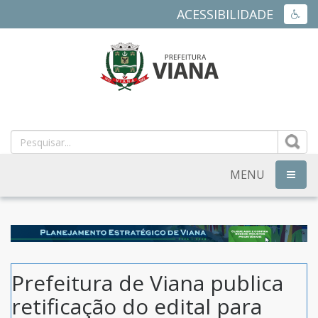
ACESSIBILIDADE
ACES
PREFEITURA
MUNICIPAL
DE
MENU
NAVEG
VIANA
-
ES
Prefeitura de Viana publica
retificação do edital para