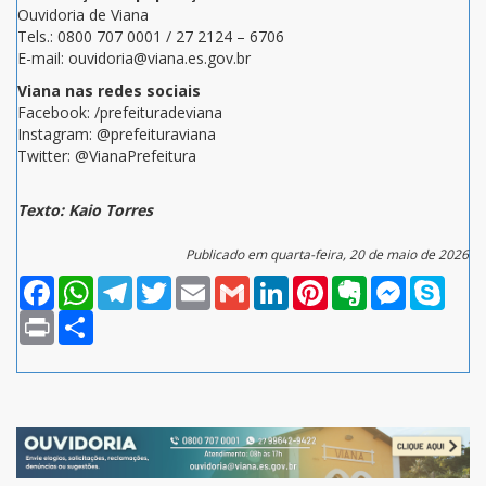
Ouvidoria de Viana
Tels.: 0800 707 0001 / 27 2124 – 6706
E-mail: ouvidoria@viana.es.gov.br
Viana nas redes sociais
Facebook: /prefeituradeviana
Instagram: @prefeituraviana
Twitter: @VianaPrefeitura
Texto: Kaio Torres
Publicado em quarta-feira, 20 de maio de 2026
Facebook
WhatsApp
Telegram
Twitter
Email
Gmail
LinkedIn
Pinterest
Evernote
Messenger
Skype
Print
Compartilhar