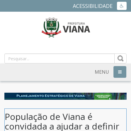
ACESSIBILIDADE
ACES
PREFEITURA
MUNICIPAL
DE
MENU
NAVEG
VIANA
-
ES
População de Viana é
convidada a ajudar a definir