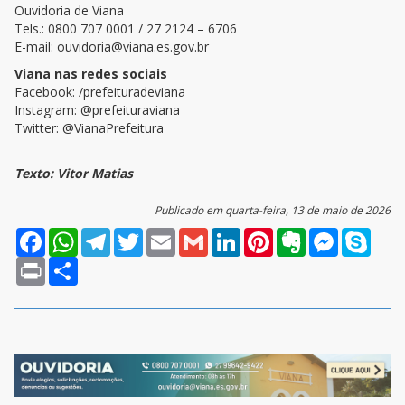
Ouvidoria de Viana
Tels.: 0800 707 0001 / 27 2124 – 6706
E-mail: ouvidoria@viana.es.gov.br
Viana nas redes sociais
Facebook: /prefeituradeviana
Instagram: @prefeituraviana
Twitter: @VianaPrefeitura
Texto: Vitor Matias
Publicado em quarta-feira, 13 de maio de 2026
Facebook
WhatsApp
Telegram
Twitter
Email
Gmail
LinkedIn
Pinterest
Evernote
Messenger
Skype
Print
Compartilhar