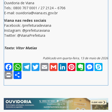
Ouvidoria de Viana
Tels.: 0800 707 0001 / 27 2124 – 6706
E-mail: ouvidoria@viana.es.gov.br
Viana nas redes sociais
Facebook: /prefeituradeviana
Instagram: @prefeituraviana
Twitter: @VianaPrefeitura
Texto: Vitor Matias
Publicado em quarta-feira, 13 de maio de 2026
Facebook
WhatsApp
Telegram
Twitter
Email
Gmail
LinkedIn
Pinterest
Evernote
Messenger
Skype
Print
Compartilhar