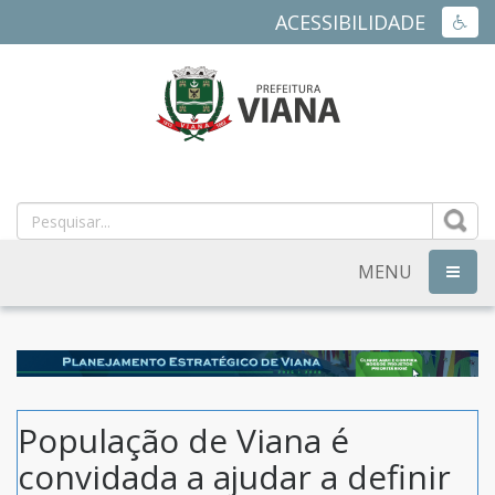
ACESSIBILIDADE
ACES
PREFEITURA
MUNICIPAL
DE
MENU
NAVEG
VIANA
-
ES
População de Viana é
convidada a ajudar a definir