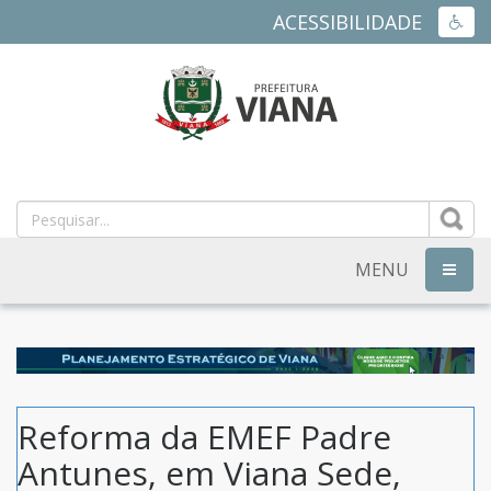
ACESSIBILIDADE
ACES
PREFEITURA
MUNICIPAL
DE
MENU
NAVEG
VIANA
-
ES
Reforma da EMEF Padre
Antunes, em Viana Sede,