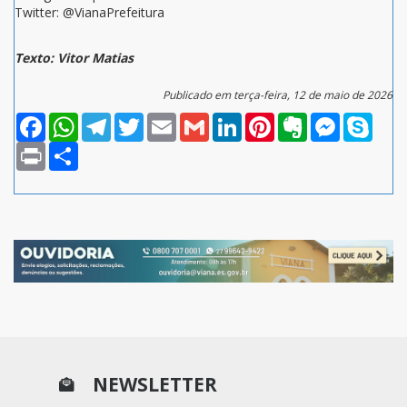
Twitter: @VianaPrefeitura
Texto: Vitor Matias
Publicado em terça-feira, 12 de maio de 2026
Facebook
WhatsApp
Telegram
Twitter
Email
Gmail
LinkedIn
Pinterest
Evernote
Messenger
Skype
Print
Compartilhar
NEWSLETTER