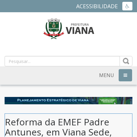
ACESSIBILIDADE
ACES
PREFEITURA
MUNICIPAL
DE
MENU
NAVEG
VIANA
-
ES
Reforma da EMEF Padre
Antunes, em Viana Sede,