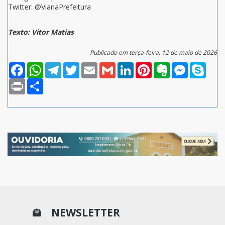
Twitter: @VianaPrefeitura
Texto: Vitor Matias
Publicado em terça-feira, 12 de maio de 2026
Facebook
WhatsApp
Telegram
Twitter
Email
Gmail
LinkedIn
Pinterest
Evernote
Messenger
Skype
Print
Compartilhar
NEWSLETTER